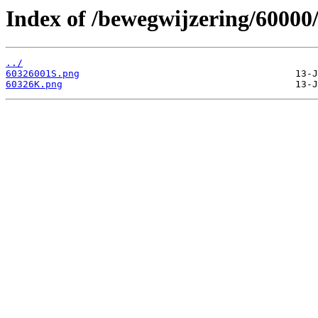
Index of /bewegwijzering/60000
../
60326001S.png
60326K.png