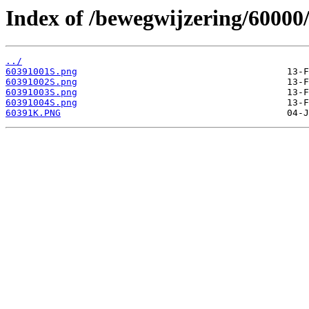
Index of /bewegwijzering/60000
../
60391001S.png
60391002S.png
60391003S.png
60391004S.png
60391K.PNG