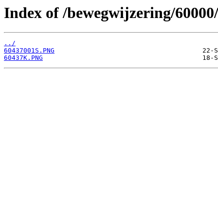
Index of /bewegwijzering/60000
../
60437001S.PNG
60437K.PNG