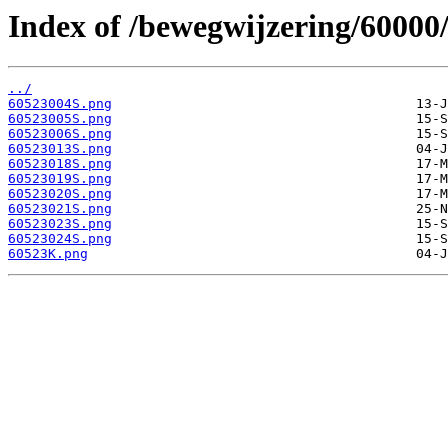
Index of /bewegwijzering/60000
../
60523004S.png
60523005S.png
60523006S.png
60523013S.png
60523018S.png
60523019S.png
60523020S.png
60523021S.png
60523023S.png
60523024S.png
60523K.png