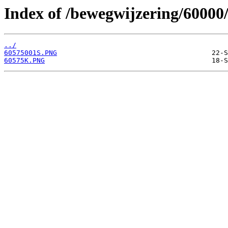
Index of /bewegwijzering/60000
../
60575001S.PNG
60575K.PNG