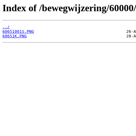
Index of /bewegwijzering/60000
../
60651001S.PNG
60651K.PNG