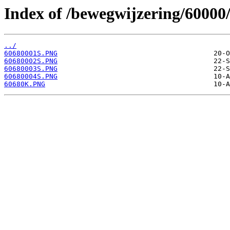
Index of /bewegwijzering/60000
../
60680001S.PNG
60680002S.PNG
60680003S.PNG
60680004S.PNG
60680K.PNG