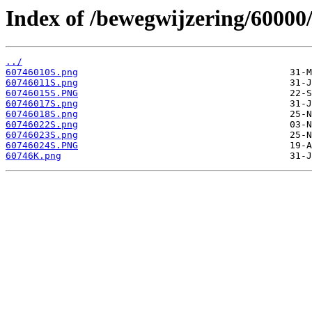
Index of /bewegwijzering/60000
../
60746010S.png
60746011S.png
60746015S.PNG
60746017S.png
60746018S.png
60746022S.png
60746023S.png
60746024S.PNG
60746K.png