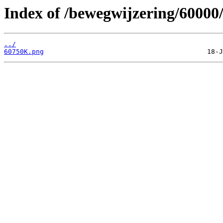
Index of /bewegwijzering/60000
../
60750K.png