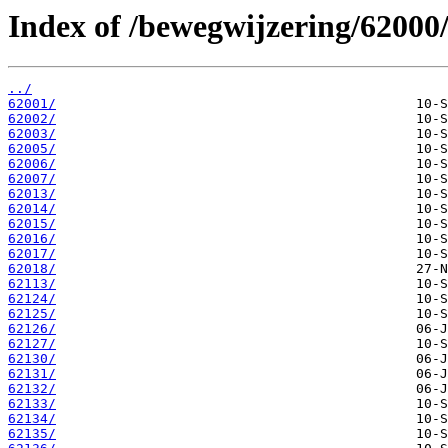
Index of /bewegwijzering/62000
../
62001/
62002/
62003/
62005/
62006/
62007/
62013/
62014/
62015/
62016/
62017/
62018/
62113/
62124/
62125/
62126/
62127/
62130/
62131/
62132/
62133/
62134/
62135/