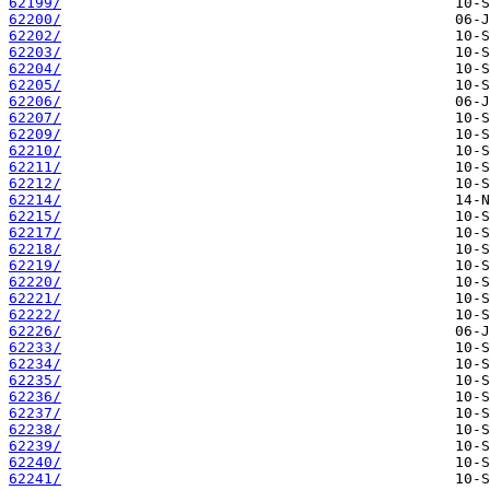
62199/
62200/
62202/
62203/
62204/
62205/
62206/
62207/
62209/
62210/
62211/
62212/
62214/
62215/
62217/
62218/
62219/
62220/
62221/
62222/
62226/
62233/
62234/
62235/
62236/
62237/
62238/
62239/
62240/
62241/