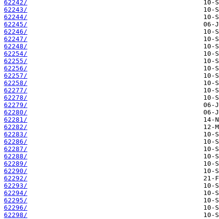
62242/
62243/
62244/
62245/
62246/
62247/
62248/
62254/
62255/
62256/
62257/
62258/
62277/
62278/
62279/
62280/
62281/
62282/
62283/
62286/
62287/
62288/
62289/
62290/
62292/
62293/
62294/
62295/
62296/
62298/