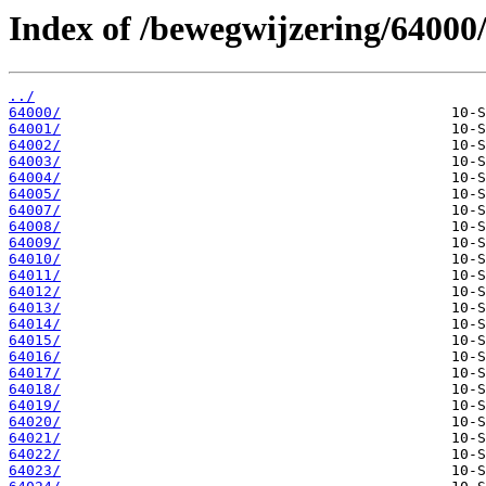
Index of /bewegwijzering/64000
../
64000/
64001/
64002/
64003/
64004/
64005/
64007/
64008/
64009/
64010/
64011/
64012/
64013/
64014/
64015/
64016/
64017/
64018/
64019/
64020/
64021/
64022/
64023/