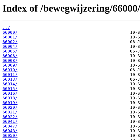
Index of /bewegwijzering/66000
../
66000/
66001/
66002/
66004/
66005/
66006/
66008/
66009/
66010/
66011/
66013/
66014/
66015/
66016/
66018/
66019/
66020/
66021/
66022/
66041/
66047/
66048/
66050/