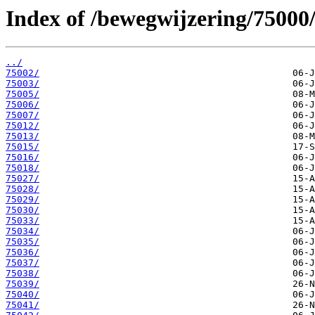
Index of /bewegwijzering/75000
../
75002/
75003/
75005/
75006/
75007/
75012/
75013/
75015/
75016/
75018/
75027/
75028/
75029/
75030/
75033/
75034/
75035/
75036/
75037/
75038/
75039/
75040/
75041/