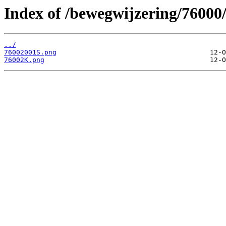
Index of /bewegwijzering/76000
../
76002001S.png
76002K.png