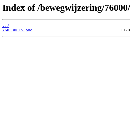
Index of /bewegwijzering/76000
../
76033001S.png