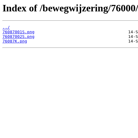
Index of /bewegwijzering/76000
../
76087001S.png
76087002S.png
76087K.png