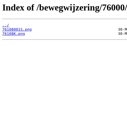
Index of /bewegwijzering/76000
../
76108001S.png
76108K.png