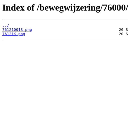
Index of /bewegwijzering/76000
../
76121001S.png
76121K.png