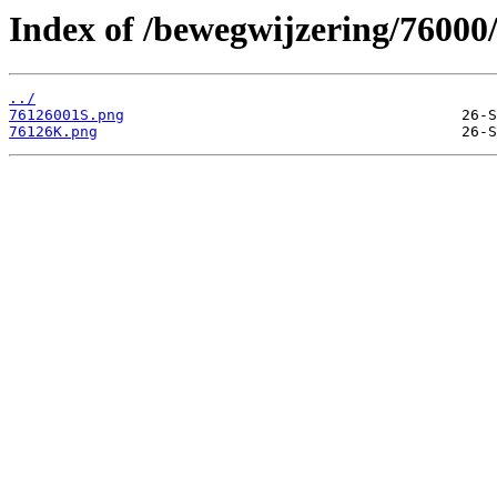
Index of /bewegwijzering/76000
../
76126001S.png
76126K.png