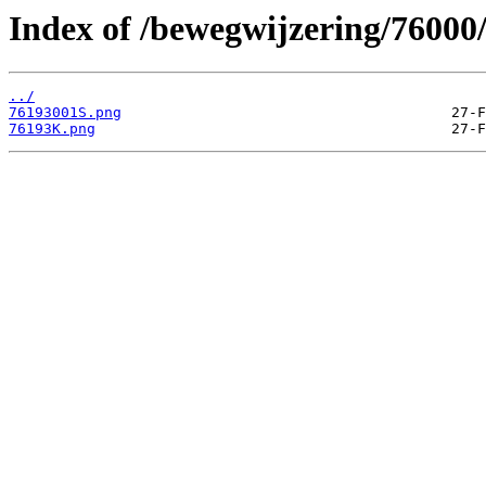
Index of /bewegwijzering/76000
../
76193001S.png
76193K.png