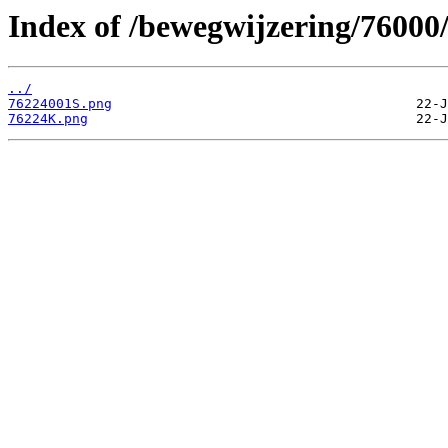
Index of /bewegwijzering/76000
../
76224001S.png
76224K.png