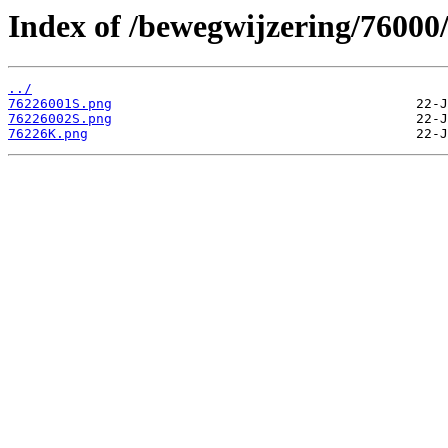
Index of /bewegwijzering/76000
../
76226001S.png
76226002S.png
76226K.png