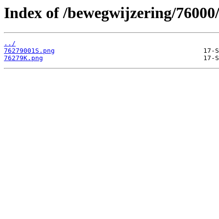
Index of /bewegwijzering/76000
../
76279001S.png
76279K.png