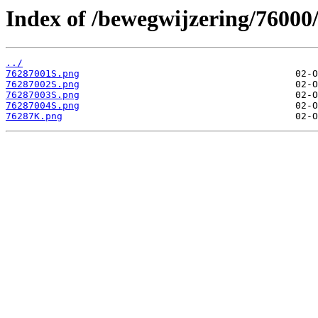
Index of /bewegwijzering/76000
../
76287001S.png
76287002S.png
76287003S.png
76287004S.png
76287K.png