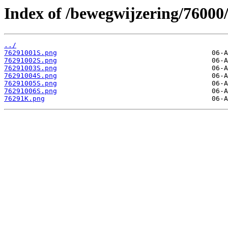
Index of /bewegwijzering/76000
../
76291001S.png
76291002S.png
76291003S.png
76291004S.png
76291005S.png
76291006S.png
76291K.png