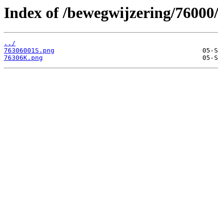
Index of /bewegwijzering/76000
../
76306001S.png
76306K.png