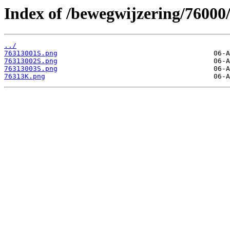
Index of /bewegwijzering/76000
../
76313001S.png
76313002S.png
76313003S.png
76313K.png