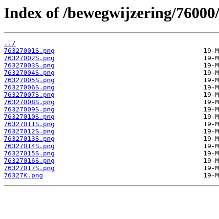
Index of /bewegwijzering/76000
../
76327001S.png
76327002S.png
76327003S.png
76327004S.png
76327005S.png
76327006S.png
76327007S.png
76327008S.png
76327009S.png
76327010S.png
76327011S.png
76327012S.png
76327013S.png
76327014S.png
76327015S.png
76327016S.png
76327017S.png
76327K.png