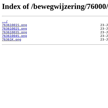
Index of /bewegwijzering/76000
../
76361001S.png
76361002S.png
76361003S.png
76361004S.png
76361K.png