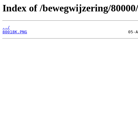
Index of /bewegwijzering/80000
../
80018K.PNG