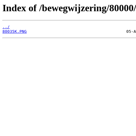
Index of /bewegwijzering/80000
../
80035K.PNG