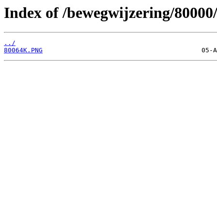
Index of /bewegwijzering/80000
../
80064K.PNG