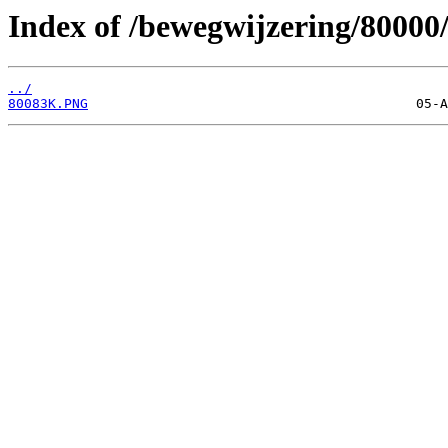
Index of /bewegwijzering/80000
../
80083K.PNG