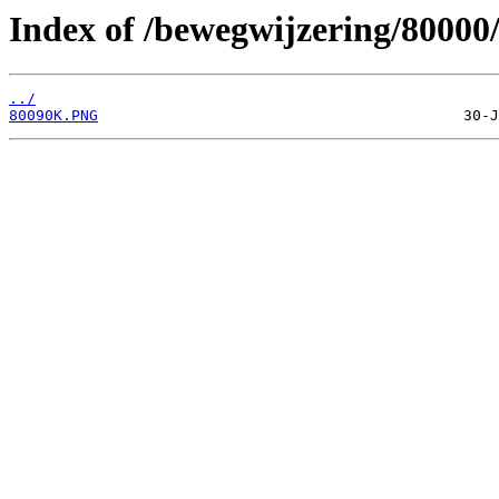
Index of /bewegwijzering/80000
../
80090K.PNG