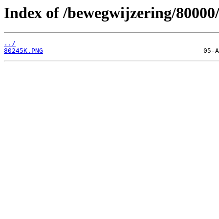
Index of /bewegwijzering/80000
../
80245K.PNG