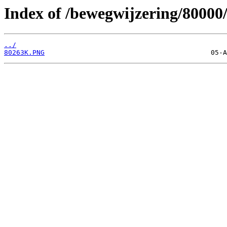
Index of /bewegwijzering/80000
../
80263K.PNG