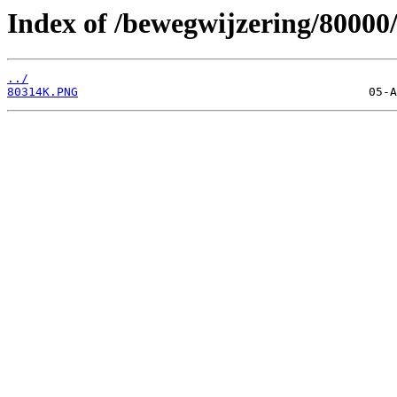
Index of /bewegwijzering/80000
../
80314K.PNG