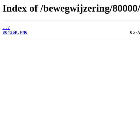
Index of /bewegwijzering/80000
../
80436K.PNG