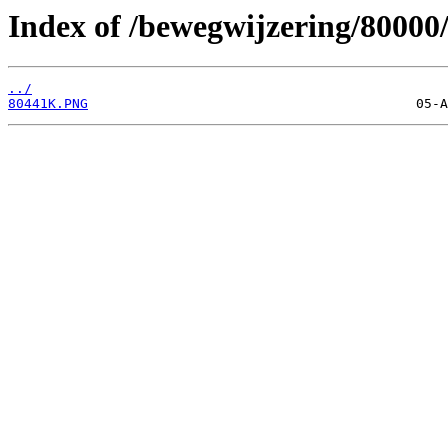
Index of /bewegwijzering/80000
../
80441K.PNG