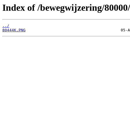
Index of /bewegwijzering/80000
../
80444K.PNG