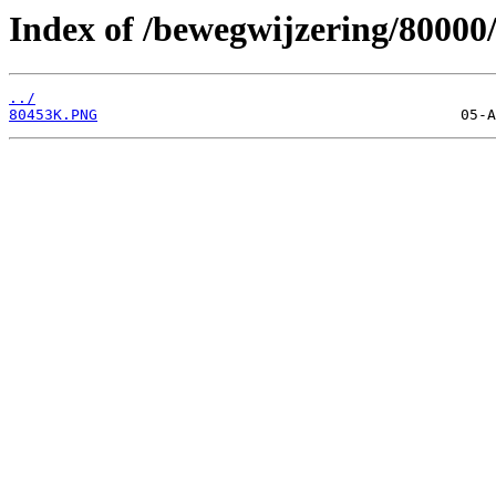
Index of /bewegwijzering/80000
../
80453K.PNG