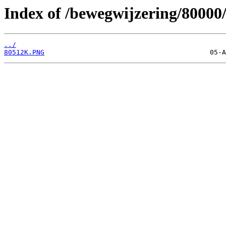
Index of /bewegwijzering/80000
../
80512K.PNG