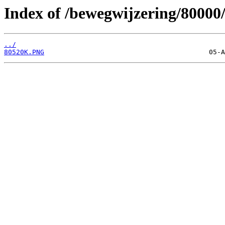
Index of /bewegwijzering/80000
../
80520K.PNG