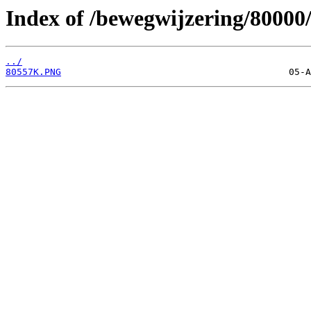
Index of /bewegwijzering/80000
../
80557K.PNG