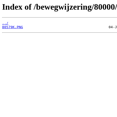
Index of /bewegwijzering/80000
../
80579K.PNG