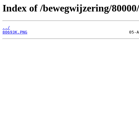
Index of /bewegwijzering/80000
../
80693K.PNG