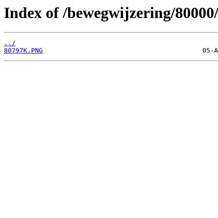
Index of /bewegwijzering/80000
../
80797K.PNG