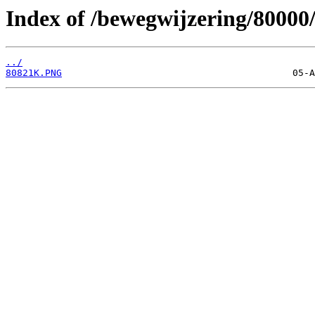
Index of /bewegwijzering/80000
../
80821K.PNG