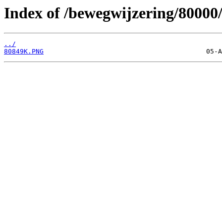
Index of /bewegwijzering/80000
../
80849K.PNG