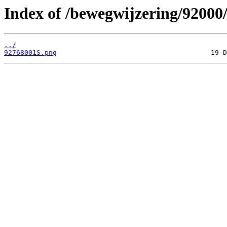
Index of /bewegwijzering/92000
../
92768001S.png